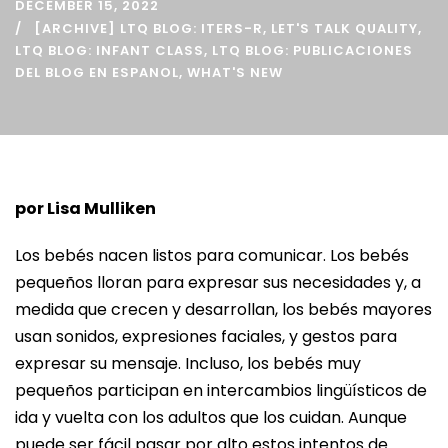
DECEMBER 15, 2022
[ARCHIVE] LTQ BLOG: ITERS-R
,
LET'S TALK QUALITY
,
LTQ BLOG: INFANT CLASS
,
LTQ BLOG: PUBLICACIONES
DEL BLOG EN ESPANOL
,
WHAT'S NEW
por Lisa Mulliken
Los bebés nacen listos para comunicar. Los bebés
pequeños lloran para expresar sus necesidades y, a
medida que crecen y desarrollan, los bebés mayores
usan sonidos, expresiones faciales, y gestos para
expresar su mensaje. Incluso, los bebés muy
pequeños participan en intercambios lingüísticos de
ida y vuelta con los adultos que los cuidan. Aunque
puede ser fácil pasar por alto estos intentos de