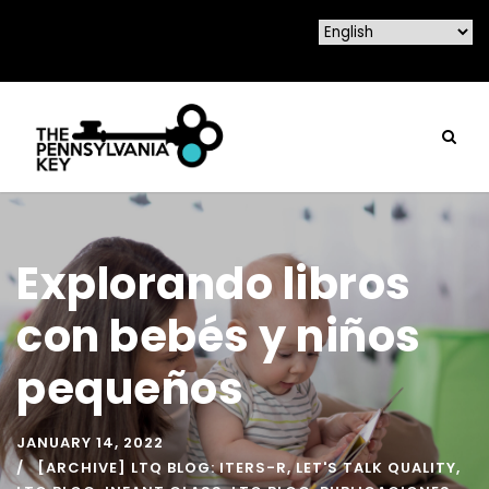
Explorando libros
con bebés y niños
pequeños
JANUARY 14, 2022
[ARCHIVE] LTQ BLOG: ITERS-R
,
LET'S TALK QUALITY
,