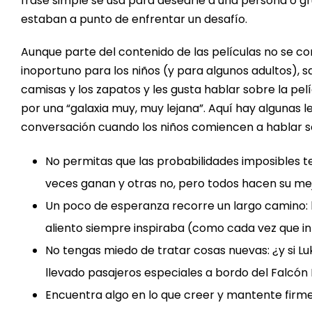
frase simple se usa para desearle a una persona o g
estaban a punto de enfrentar un desafío.
Aunque parte del contenido de las películas no se co
inoportuno para los niños (y para algunos adultos), 
camisas y los zapatos y les gusta hablar sobre la p
por una “galaxia muy, muy lejana”. Aquí hay algunas
conversación cuando los niños comiencen a hablar so
No permitas que las probabilidades imposibles t
veces ganan y otras no, pero todos hacen su mej
Un poco de esperanza recorre un largo camino: l
aliento siempre inspiraba (como cada vez que in
No tengas miedo de tratar cosas nuevas: ¿y si L
llevado pasajeros especiales a bordo del Falcón 
Encuentra algo en lo que creer y mantente firme 