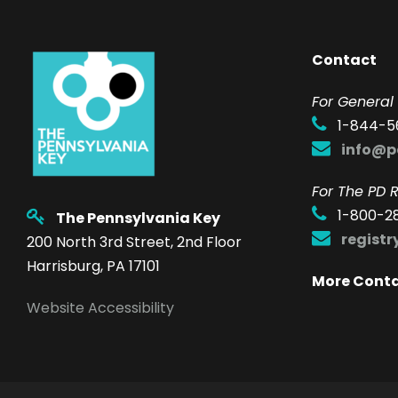
Contact
F
or General 
1-844-5
info@p
For The PD R
1-800-2
The Pennsylvania Key
regist
200 North 3rd Street, 2nd Floor
Harrisburg, PA 17101
More Cont
Website Accessibility