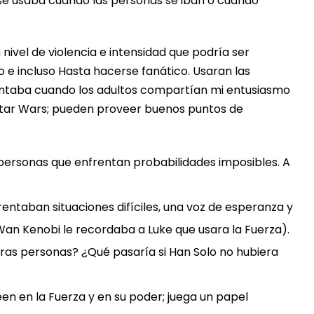
 se usaba cuando las personas se iban o cuando
ivel de violencia e intensidad que podría ser
 e incluso Hasta hacerse fanático. Usaran las
ncantaba cuando los adultos compartían mi entusiasmo
 Star Wars; pueden proveer buenos puntos de
 personas que enfrentan probabilidades imposibles. A
ntaban situaciones difíciles, una voz de esperanza y
Wan Kenobi le recordaba a Luke que usara la Fuerza).
tras personas? ¿Qué pasaría si Han Solo no hubiera
n en la Fuerza y ​​en su poder; juega un papel