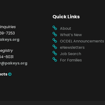
Quick Links
Inquiries
About
69-7253
What’s New
akeys.org
OCDEL Announcements
eNewsletters
egistry
Job Search
84-6031
For Families
ry@pakeys.org
acts