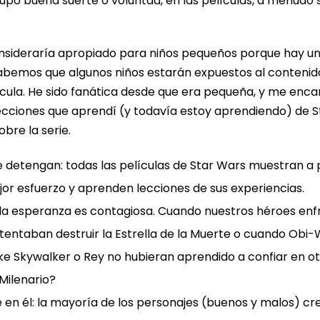
rupo buena suerte o voluntad, en las películas, a menudo
nsideraría apropiado para niños pequeños porque hay un n
sabemos que algunos niños estarán expuestos al contenido
elícula. He sido fanática desde que era pequeña, y me e
 lecciones que aprendí (y todavía estoy aprendiendo) de
bre la serie.
e detengan: todas las películas de Star Wars muestran a
or esfuerzo y aprenden lecciones de sus experiencias.
a esperanza es contagiosa. Cuando nuestros héroes enfre
tentaban destruir la Estrella de la Muerte o cuando Obi-
uke Skywalker o Rey no hubieran aprendido a confiar en o
Milenario?
en él: la mayoría de los personajes (buenos y malos) cree