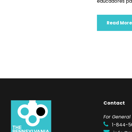
educadores par
Read More
Contact
F
or General 
1-844-5