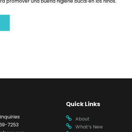
a promover una buena higiene bucal en los niños.
Quick Links
Inquiries
About
69-7253
What’s New