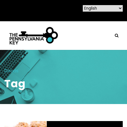
Donas
Tag